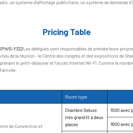
io, un système d’affichage publicitaire, un système de demande d'i
Pricing Table
ZXPH/G-Y322
Les délégués sont responsables de prendre leurs propre
ieu de la réunion – le Centre des congrès et des expositions de She
renant le petit-déjeuner et l'accès Internet Wi-Fi. Comme le nombr
d'arrivée.
Room type
Chambre Deluxe
1500 avec p
très grand lit à deux
1600 avec p
places
entre de Convention et