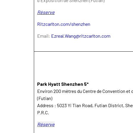
d'Exposition de Shenzhen (Futian)
Réserve
Ritzcarlton.com/shenzhen
Email:
Ezreal.Wang@ritzcarlton.com​
Park Hyatt Shenzhen 5*
Environ 200 mètres du Centre de Convention et 
(Futian)
Address : 5023 Yi Tian Road, Futian District, S
P.R.C.
Réserve