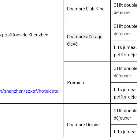
01 lit doub
Chambre Club King
déjeuner
01 lit doub
déjeuner
expositions de Shenzhen
Chambre à l'étage
élevé
Lits jumea
petits-déj
01 lit doub
déjeuner
Prémium
Lits jumea
/shenzhen/szxsf/hoteldetail
petits-déj
01 lit doub
déjeuner
Chambre Deluxe
Lits jumea