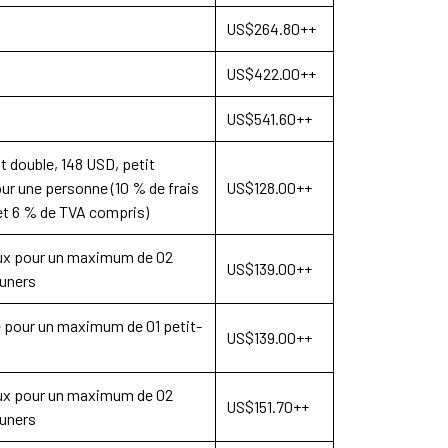
US$264.80++
US$422.00++
US$541.60++
it double, 148 USD, petit
ur une personne (10 % de frais
US$128.00++
et 6 % de TVA compris)
ux pour un maximum de 02
US$139.00++
euners
le pour un maximum de 01 petit-
US$139.00++
ux pour un maximum de 02
US$151.70++
euners