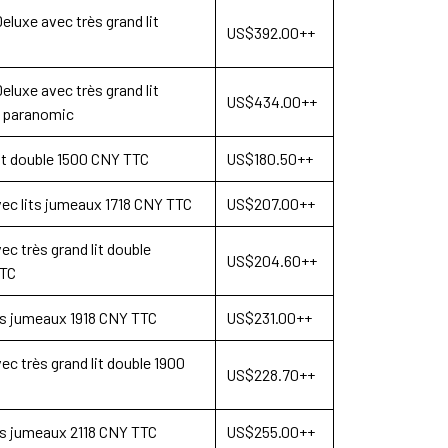
luxe avec très grand lit
US$392.00++
Deluxe avec
très grand lit
US$434.00++
e paranomic
lit double 1500 CNY TTC
US$180.50++
ec lits jumeaux 1718 CNY TTC
US$207.00++
c très grand lit double
US$204.60++
TTC
ts jumeaux 1918 CNY TTC
US$231.00++
vec
très grand lit double
1900
US$228.70++
ts jumeaux 2118 CNY TTC
US$255.00++