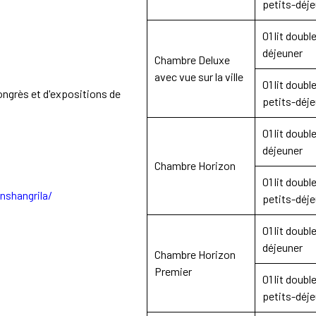
petits-déj
01 lit doub
déjeuner
Chambre Deluxe
avec vue sur la ville
01 lit doub
congrès et d'expositions de
petits-déj
01 lit doub
déjeuner
Chambre Horizon
01 lit doub
nshangrila/
petits-déj
01 lit doub
déjeuner
Chambre Horizon
Premier
01 lit doub
petits-déj