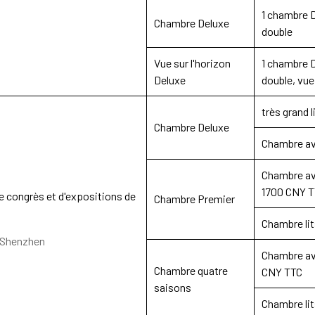
1
chambre De
Chambre Deluxe
double
Vue sur l'horizon
1 chambre 
Deluxe
double, vu
très grand 
Chambre Deluxe
Chambre av
Chambre ave
1700 CNY 
e congrès et d'expositions de
Chambre Premier
Chambre li
, Shenzhen
Chambre a
Chambre quatre
CNY TTC
saisons
Chambre li