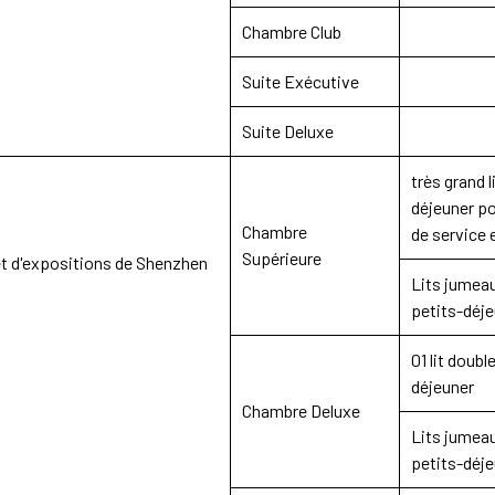
Chambre Club
Suite Exécutive
Suite Deluxe
très grand l
déjeuner po
Chambre
de service 
Supérieure
et d'expositions de Shenzhen
Lits jumea
petits-déj
01 lit doub
déjeuner
Chambre Deluxe
Lits jumea
petits-déj